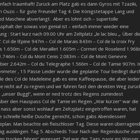
infach traumhaft! Zurück am Platz gab es dann Gyros mit Tzaziki,
in Ouzo – für gute Freunde! Tag 4: Die Königstetappe Lang und
 Maschine abverlangt. Aber es lohnt sich – supertolle
Asphalt der sowas von genial ist – einfach immer wieder eine
 : Start kurz nach 09.00 Uhr am Zeltplatz „le lac bleu „. Über di
Col de lEpine 947m – Col de Marais 843m – Col de la croix Fry
ies 1.650m – Col de Meraillet 1.605m – Cormet de Roselend 1.96
e 1.746m – Col du Mont Cenis 2.083m – Col de Mont Genevre
ibier 2.642m – Col du Telegraphe 1.566m – Col de Tamie 907m. I
enmeter , 15 Pässe Leider wurde die geplante Tour bedingt durc
le des Col de Madeleine gab es eine Kaffeepause, die aber leider
e nicht auf zu regnen und wir fuhren fast den direkten Weg zurüc
d „unser Buggl“, wenn er ned trotz des Regens zumindest
 über den Hauspass Col de Tamie im Regen. „War kürzer“ war die
e nass aber sonst wohlauf am Zeltzplatz eingetroffen waren, hat
ine schnelle heiße Dusche gereicht, schon gabs Abendessen!
seplan. Man beachte ein fleischloser Tag. Diese waren überragend
 Tag ausklingen. Tag 5. Abschieds Tour Nach der Regendusche zum
n trocken fahren“ angesagt. Ziel war der Tags zuvor ins Wasser