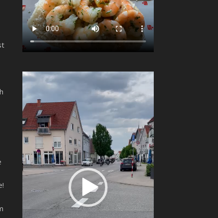
st
Video-
Player
h
e
e!
em