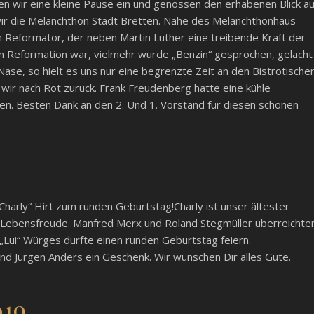
gten wir eine kleine Pause ein und genossen den erhabenen Blick au
wir die Melanchthon Stadt Bretten. Nahe des Melanchthonhaus
n Reformator, der neben Martin Luther eine treibende Kraft der
en Reformation war, vielmehr wurde „Benzin“ gesprochen, gelacht
Nase, so hielt es uns nur eine begrenzte Zeit an den Bistrotischen
n wir nach Rot zurück. Frank Freudenberg hatte eine kühle
sen. Besten Dank an den 2. Und 1. Vorstand für diesen schönen
Charly“ Hirt zum runden Geburtstag!Charly ist unser ältester
nd Lebensfreude. Manfred Merx und Roland Stegmüller überreichte
„Lui“ Würges durfte einen runden Geburtstag feiern.
nd Jürgen Anders ein Geschenk. Wir wünschen Dir alles Gute.
19