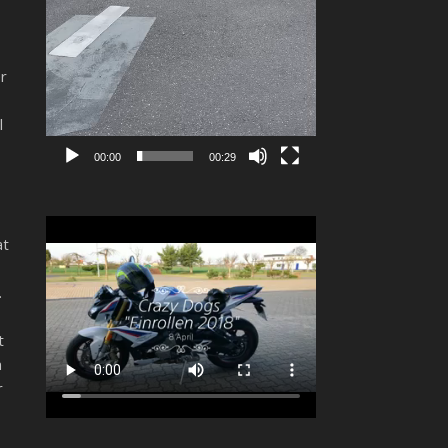
r
l
00:00
00:29
at
.
t
n
r