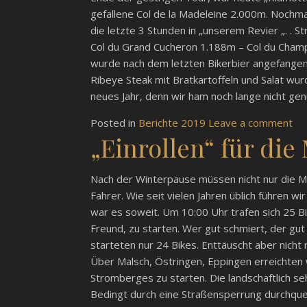
gefallene Col de la Madeleine 2.000m. Nochma
die letzte 3 Stunden in „unserem Revier „. . 
Col du Grand Cucheron 1.188m – Col du Champ
wurde nach dem letzten Bikerbier angefangen 
Ribeye Steak mit Bratkartoffeln und Salat wur
neues Jahr, denn wir ham noch lange nicht genug
Posted in
Berichte 2019
Leave a comment
„Einrollen“ für die
Nach der Winterpause müssen nicht nur die Mo
Fahrer. Wie seit vielen Jahren üblich führen wi
war es soweit. Um 10:00 Uhr trafen sich 25 Bi
Freund, zu starten. Wer gut schmiert, der gut
starteten nur 24 Bikes. Enttäuscht aber nicht
Über Malsch, Östringen, Eppingen erreichten
Stromberges zu starten. Die landschaftlich seh
Bedingt durch eine Straßensperrung durchque