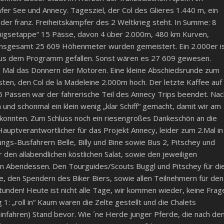
er See und Annecy. Tagesziel, der Col des Glieres 1.440 m, ein
er franz. Freiheitskämpfer des 2 Weltkrieg steht. In Summe: 8
önigsetappe“ 15 Pässe, davon 4 über 2.000m, 480 km Kurven,
. Insgesamt 25 609 Höhenmeter wurden gemeistert. Ein 2.000er i
aus dem Programm gefallen. Sonst wären es 27 609 gewesen.
es Mal das Donnern der Motoren. Eine kleine Abschiedsrunde zum
sten, den Col de la Madeleine 2.000m hoch. Der letzte Kaffee auf
5 Pässen war der fahrerische Teil des Annecy Trips beendet. Nac
nd schonmal ein klein wenig „klar Schiff“ gemacht, damit wir am
 konnten. Zum Schluss noch ein riesengroßes Dankeschön an die
Hauptverantwortlicher für das Projekt Annecy, leider zum 2.Mal in
ngs-Busfahrern Belle, Billy und Bine sowie Bus 2, Pitschey und
 den allabendlichen köstlichen Salat, sowie den jeweiligen
n Abendessen. Den Tourguides/Scouts Buggl und Pitschey für di
e, den Spendern des Biker Biers, sowie allen Teilnehmern für den
tunden! Heute ist nicht alle Tage, wir kommen wieder, keine Frag
 1: „roll in“ Kaum waren die Zelte gestellt und die Chalets
(einfahren) Stand bevor. Wie ´ne Herde junger Pferde, die nach d