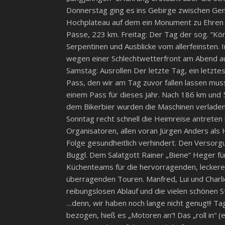
Donnerstag ging es ins Gebirge zwischen Genf
Hochplateau auf dem ein Monument zu Ehren d
Pässe, 223 km. Freitag: Der Tag der sog. “K
Serpentinen und Ausblicke vom allerfeinsten
wegen einer Schlechtwetterfront am Abend 
Samstag: Ausrollen Der letzte Tag, ein letzt
Pass, den wir am Tag zuvor fallen lassen mus
einem Pass für dieses Jahr. Nach 186 km und 
dem Bikerbier wurden die Maschinen verladen u
Sonntag recht schnell die Heimreise antreten
Organisatoren, allen voran Jürgen Anders als 
Folge gesundheitlich verhindert. Den Versorgu
Buggl. Dem Salatgott Rainer „Biene“ Heger für
Küchenteams für die hervorragenden, leckere
überragenden Touren. Manfred, Lui und Charli
reibungslosen Ablauf und die vielen schönen S
…denn, wir haben noch lange nicht genug!!! Tag
bezogen, hieß es „Motoren an“! Das „roll in“ 