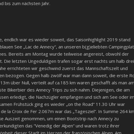
nd bis zum nächsten Jahr.
de, endlich war es wieder soweit, das Saisonhighlight 2019 stand
blauen See „Lac de Annecy“, an unseren b(g)eliebten Campingpla
Sees. Bereits am Montag wurde teilweise angereist, obwohl der
t. Die letzten Ungeduldigen trafen sogar erst nachts um halb drei
uhe errichteten wir geschwind zuerst das Mannschaftszelt und
den bezogen. Gegen halb zwölf war man dann soweit, die erste Ro
3m über Null, verteilt auf ca.185 km waren geschafft als man a
rste Bikerbier des Annecy Trips zu sich nahm. Diejenigen, die am
essen erledigt, die Nachzügler empfangen und sich am See oder i
amen Frühstück ging es wieder „on the Road“ 11.30 Uhr war
l de la Croix de Fer 2.067m war das „Tagesziel“. In Summe 264 km
Bike Auszeit genommen, um einen Bootstrip nach Annecy zu
rkundigten das “Venedig der Alpen“ und waren trotz ihrer
hönheit dieser Stadt im Herzen der französischen Alpen. Am