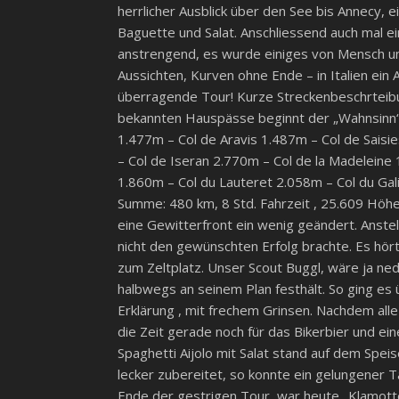
herrlicher Ausblick über den See bis Annecy, e
Baguette und Salat. Anschliessend auch mal e
anstrengend, es wurde einiges von Mensch und
Aussichten, Kurven ohne Ende – in Italien ein 
überragende Tour! Kurze Streckenbeschrteibung
bekannten Hauspässe beginnt der „Wahnsinn“. 
1.477m – Col de Aravis 1.487m – Col de Sais
– Col de Iseran 2.770m – Col de la Madelein
1.860m – Col du Lauteret 2.058m – Col du Gal
Summe: 480 km, 8 Std. Fahrzeit , 25.609 Höh
eine Gewitterfront ein wenig geändert. Anstel
nicht den gewünschten Erfolg brachte. Es hört
zum Zeltplatz. Unser Scout Buggl, wäre ja ne
halbwegs an seinem Plan festhält. So ging es
Erklärung , mit frechem Grinsen. Nachdem all
die Zeit gerade noch für das Bikerbier und e
Spaghetti Aijolo mit Salat stand auf dem Spei
lecker zubereitet, so konnte ein gelungener
Ende der gestrigen Tour, war heute „Klamotte