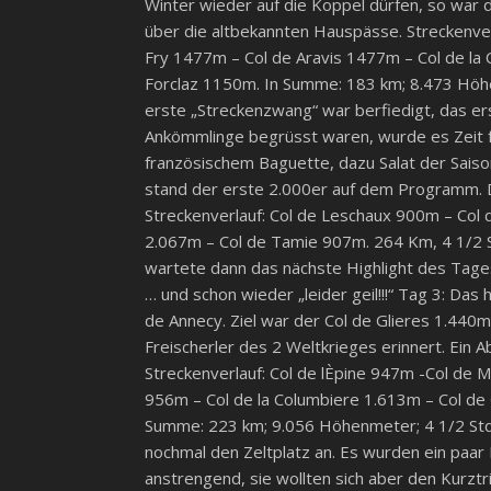
Winter wieder auf die Koppel dürfen, so war 
über die altbekannten Hauspässe. Streckenverl
Fry 1477m – Col de Aravis 1477m – Col de la 
Forclaz 1150m. In Summe: 183 km; 8.473 Höhen
erste „Streckenzwang“ war berfiedigt, das ers
Ankömmlinge begrüsst waren, wurde es Zeit fü
französischem Baguette, dazu Salat der Saison
stand der erste 2.000er auf dem Programm. De
Streckenverlauf: Col de Leschaux 900m – Col 
2.067m – Col de Tamie 907m. 264 Km, 4 1/2 St
wartete dann das nächste Highlight des Tages: 
… und schon wieder „leider geil!!!“ Tag 3: Da
de Annecy. Ziel war der Col de Glieres 1.440
Freischerler des 2 Weltkrieges erinnert. Ein 
Streckenverlauf: Col de lÈpine 947m -Col de Ma
956m – Col de la Columbiere 1.613m – Col de 
Summe: 223 km; 9.056 Höhenmeter; 4 1/2 Std. 
nochmal den Zeltplatz an. Es wurden ein paa
anstrengend, sie wollten sich aber den Kurzt