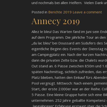
und nochmals bei allen Helfern. Vielen Dank u
Posted in
Berichte 2019
Leave a comment
Annecy 2019
Allez le bleu! Das Warten fand im Juni sein En
auf dem Programm. Die jährliche Tour an den 
„du lac bleu“ bei Doussard am Südufers des 
eigentliche Beginn des Events der Dienstag is
am Campingplatz ein. Nach der kurzen Nachtr
dann die privaten Zelte bzw. die Chalets wur
Out stand an. 6 Pässe zwischen 850m und 1.61
späten Nachmittag, sichtlich zufrieden, das e
Platz blieben, hatten den Einkauf fürs Abend
Pool vergnügt. Mittwoch: Nach einem gemeins
Start, der erste 2.000er war an der Reihe. Co
5 Pässe. Eine kleine Gruppe hatte sich eine 
unternehmen. 252 Jahre geballte Kompetenz e
„langjährigen“ Erfahrung erstaunt über die Sc