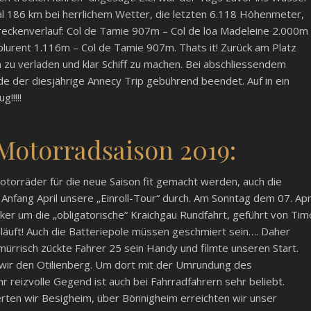
l 186 km bei herrlichem Wetter, die letzten 6.118 Höhenmeter,
Streckenverlauf: Col de Tamie 907m – Col de löa Madeleine 2.000m
lurent 1.116m – Col de Tamie 907m. Thats it! Zurück am Platz
zu verladen und klar Schiff zu machen. Bei abschliessendem
de der diesjährige Annecy Trip gebührend beendet. Auf in ein
!!!!!
 Motorradsaison 2019:
torräder für die neue Saison fit gemacht werden, auch die
r Anfang April unsere „Einroll-Tour“ durch. Am Sonntag dem 07. Apr
ker um die „obligatorische“ Kraichgau Rundfahrt, geführt von Tim
 läuft! Auch die Batteriepole müssen geschmiert sein…. Daher
 mürrisch zückte Fahrer 25 sein Handy und filmte unseren Start.
 wir den Otilienberg. Um dort mit der Umrundung des
r reizvolle Gegend ist auch bei Fahrradfahrern sehr beliebt.
rten wir Besigheim, über Bönnigheim erreichten wir unser