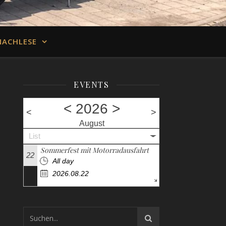
NACHLESE
EVENTS
<
2026
>
<
>
August
List
Sommerfest mit Motorradausfahrt
22
All day
2026.08.22