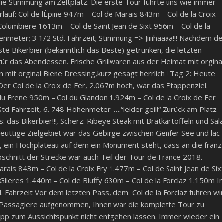
die Stimmung am Zeltplatz. Die erste Tour führte uns wie immer
auf: Col de lÈpine 947m – Col de Marais 843m – Col de la Croix
Columbiere 1613m – Col de Saint Jean de Sixt 956m – Col de la
meter; 3 1/2 Std. Fahrzeit; Stimmung => Jiiiihaaaa!!! Nachdem de
te Bikerbier (bekanntlich das Beste) getrunken, die letzten
r das Abendessen. Frische Grillwaren aus der Heimat mit orgina
 mit orginal Biene Dressing,kurz gesagt herrlich ! Tag 2: Heute
r Col de la Croix de Fer, 2.067m hoch, war das Etappenziel.
du Frene 950m – Col du Glandon 1.924m – Col de la Croix de Fer
d Fahrzeit, 6. 748 Höhenmeter. ….“leider geil!“ Zurück am Platz
das Bikerbier!!!, Scherz: Ribeye Steak mit Bratkartoffeln und Sal
s heuttige Zielgebiet war das Gebirge zwischen Genfer See und lac
m, ein Hochplateau auf dem ein Monument steht, dass an die franz
Abschnitt der Strecke war auch Teil der Tour de France 2018.
rais 843m – Col de la Croix Fry 1.477m – Col de Saint Jean de Six
Glieres 1.440m – Col de Bluffy 630m – Col de la Forclaz 1.150m I
Fahrzeit Vor dem letzten Pass, dem Col de la Forclaz fuhren wi
r Passagiere aufgenommen, Ihnen war die komplette Tour zu
ripp zum Aussichtspunkt nicht entgehen lassen. Immer wieder ein