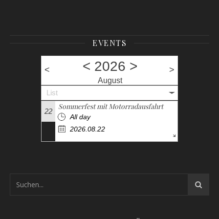
EVENTS
<
2026
>
<
>
August
List
Sommerfest mit Motorradausfahrt
22
All day
2026.08.22