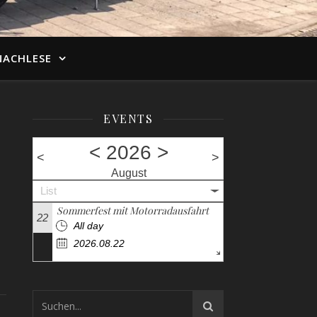
NACHLESE
EVENTS
<
2026
>
<
>
August
List
Sommerfest mit Motorradausfahrt
22
All day
2026.08.22