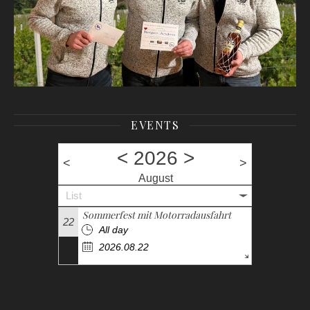
EVENTS
<
2026
>
<
>
August
List
Sommerfest mit Motorradausfahrt
22
All day
2026.08.22