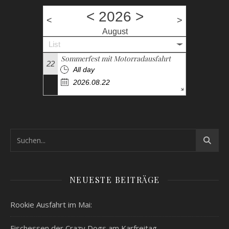
<
2026
>
<
>
August
List
Sommerfest mit Motorradausfahrt
22
All day
2026.08.22
NEUESTE BEITRÄGE
Rookie Ausfahrt im Mai:
Fischessen der Crazy Dogs am Karfreitag